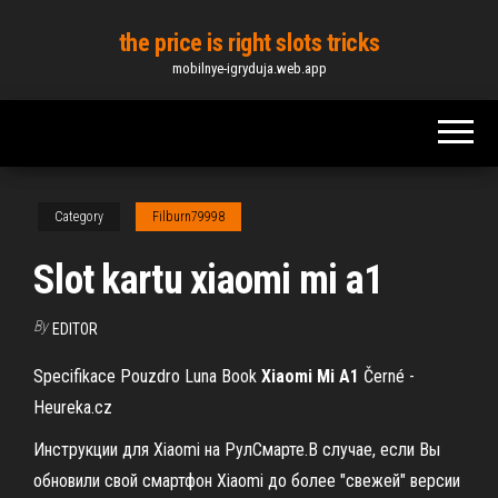
Skip
the price is right slots tricks
to
mobilnye-igryduja.web.app
the
content
Category
Filburn79998
Slot kartu xiaomi mi a1
By
EDITOR
Specifikace Pouzdro Luna Book
Xiaomi Mi
A1
Černé -
Heureka.cz
Инструкции для Xiaomi на РулСмарте.В случае, если Вы
обновили свой смартфон Xiaomi до более "свежей" версии